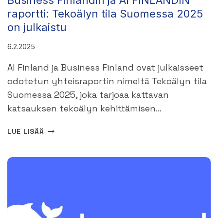
Business Finlandin ja AI FINLANDIN
raportti: Tekoälyn tila Suomessa 2025
on julkaistu
6.2.2025
AI Finland ja Business Finland ovat julkaisseet
odotetun yhteisraportin nimeltä Tekoälyn tila
Suomessa 2025, joka tarjoaa kattavan
katsauksen tekoälyn kehittämisen…
BUSINESS
LUE LISÄÄ
FINLANDIN
JA
AI
FINLANDIN
RAPORTTI:
TEKOÄLYN
TILA