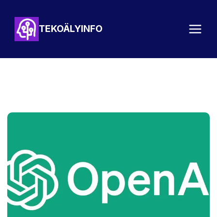
Siirry
sisältöön
TEKOÄLYINFO