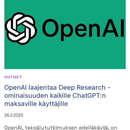
TEKOÄLYMALLIN
UUTISET
OpenAI laajentaa Deep Research -
ominaisuuden kaikille ChatGPT:n
maksaville käyttäjille
26.2.2025
OpenAI, tekoälytutkimuksen edelläkävijä, on