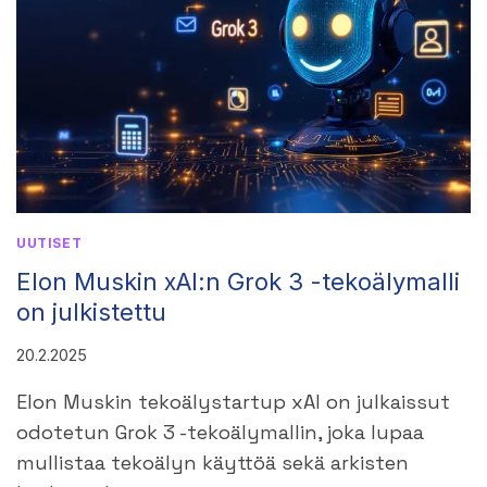
HYBRIDIPÄÄTTELYMALLI
UUTISET
Elon Muskin xAI:n Grok 3 -tekoälymalli
on julkistettu
20.2.2025
Elon Muskin tekoälystartup xAI on julkaissut
odotetun Grok 3 -tekoälymallin, joka lupaa
mullistaa tekoälyn käyttöä sekä arkisten