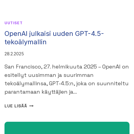
UUTISET
OpenAI julkaisi uuden GPT-4.5-
tekoälymallin
28.2.2025
San Francisco, 27. helmikuuta 2025 – OpenAI on
esitellyt uusimman ja suurimman
tekoälymallinsa, GPT-4.5:n, joka on suunniteltu
parantamaan käyttäjien ja…
OPENAI
LUE LISÄÄ
JULKAISI
UUDEN
GPT-
4.5-