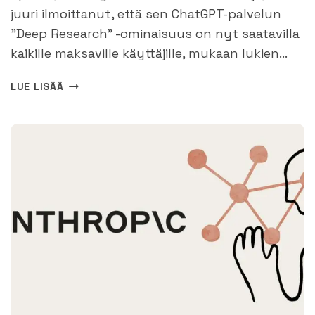
juuri ilmoittanut, että sen ChatGPT-palvelun
”Deep Research” -ominaisuus on nyt saatavilla
kaikille maksaville käyttäjille, mukaan lukien…
OPENAI
LUE LISÄÄ
LAAJENTAA
DEEP
RESEARCH
-
OMINAISUUDEN
KAIKILLE
CHATGPT:N
MAKSAVILLE
KÄYTTÄJILLE