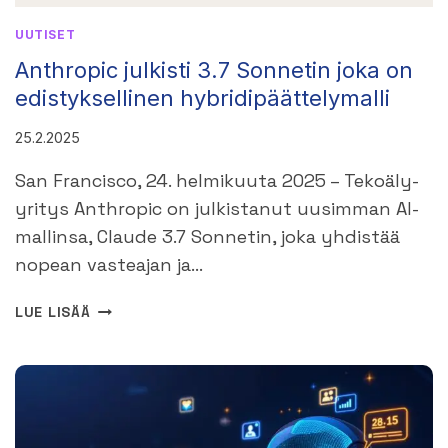
UUTISET
Anthropic julkisti 3.7 Sonnetin joka on
edistyksellinen hybridipäättelymalli
25.2.2025
San Francisco, 24. helmikuuta 2025 – Tekoäly-
yritys Anthropic on julkistanut uusimman AI-
mallinsa, Claude 3.7 Sonnetin, joka yhdistää
nopean vasteajan ja…
ANTHROPIC
LUE LISÄÄ
JULKISTI
3.7
SONNETIN
JOKA
ON
EDISTYKSELLINEN