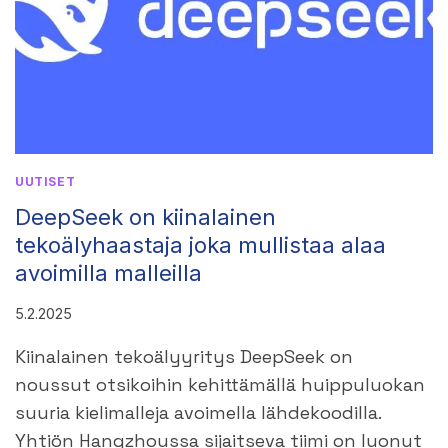
SUOMESSA
2025
ON
JULKAISTU
UUTISET
DeepSeek on kiinalainen
tekoälyhaastaja joka mullistaa alaa
avoimilla malleilla
5.2.2025
Kiinalainen tekoälyyritys DeepSeek on
noussut otsikoihin kehittämällä huippuluokan
suuria kielimalleja avoimella lähdekoodilla.
Yhtiön Hangzhoussa sijaitseva tiimi on luonut