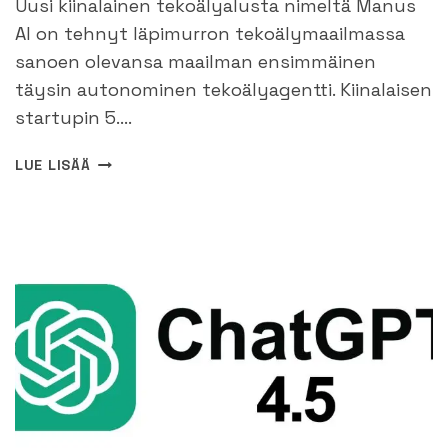
Uusi kiinalainen tekoälyalusta nimeltä Manus
AI on tehnyt läpimurron tekoälymaailmassa
sanoen olevansa maailman ensimmäinen
täysin autonominen tekoälyagentti. Kiinalaisen
startupin 5….
MANUS
LUE LISÄÄ
AI:
KAIKKI
UUDESTA
AUTONOMISESTA
TEKOÄLYAGENTISTA