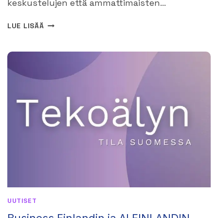
keskustelujen että ammattimaisten…
ELON
LUE LISÄÄ
MUSKIN
XAI:N
GROK
3
-
TEKOÄLYMALLI
ON
JULKISTETTU
UUTISET