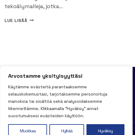
tekoälymalleja, jotka…
DEEPSEEK
LUE LISÄÄ
ON
KIINALAINEN
TEKOÄLYHAASTAJA
JOKA
MULLISTAA
ALAA
AVOIMILLA
MALLEILLA
Arvostamme yksityisyyttäsi
Käytämme evästeitä parantaaksemme
selauskokemustasi, tarjotaksemme personoituja
UUTISET
TIETOA MEISTÄ
mainoksia tai sisältöä sekä analysoidaksemme
TIETOSUOJASELOSTE
liikennettämme. Klikkaamalla "Hyväksy" annat
suostumuksesi evästeiden käyttöön.
Muokkaa
Hylkää
Hyväksy
© 2026 TEKOÄLYINFO