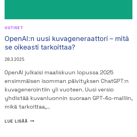
UUTISET
OpenAI:n uusi kuvageneraattori – mitä
se oikeasti tarkoittaa?
28.3.2025
OpenAI julkaisi maaliskuun lopussa 2025
ensimmäisen isomman päivityksen ChatGPT:n
kuvagenerointiin yli vuoteen. Uusi versio
yhdistää kuvanluonnin suoraan GPT-4o-malliin,
mikä tarkoittaa,…
OPENAI:N
LUE LISÄÄ
UUSI
KUVAGENERAATTORI